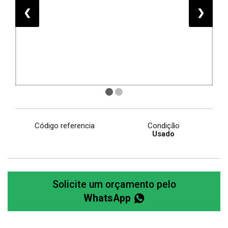
❮
❯
Código referencia
Condição
Usado
Solicite um orçamento pelo
WhatsApp