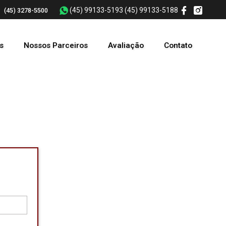
(45) 99133-5193
(45) 99133-5188
(45) 3278-5500
s
Nossos Parceiros
Avaliação
Contato