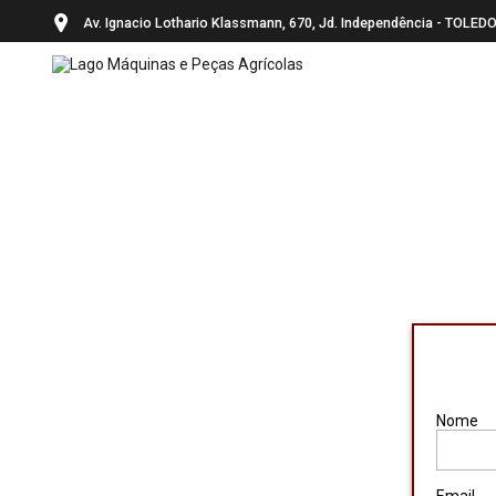
Av. Ignacio Lothario Klassmann, 670, Jd. Independência - TOL
Pular
para
o
conteúdo
Nome