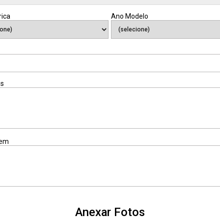
rica
Ano Modelo
is
em
Anexar Fotos