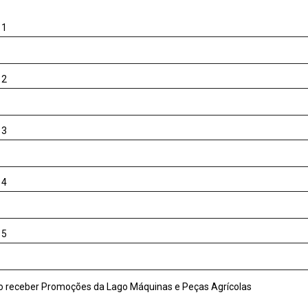
 1
 2
 3
 4
 5
Desejo receber Promoções da Lago Máquinas e Peças Agrícolas