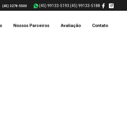
(45) 99133-5193
(45) 99133-5188
(45) 3278-5500
s
Nossos Parceiros
Avaliação
Contato