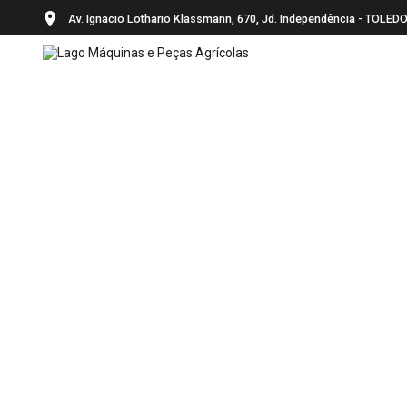
Av. Ignacio Lothario Klassmann, 670, Jd. Independência - TOL
Pular
para
o
conteúdo