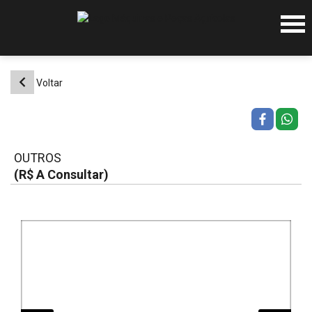
Pular
para
o
conteúdo
Voltar
OUTROS
(R$ A Consultar)